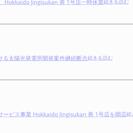
kaido Jingisukan 善 1号店一時休業
:
続きを読む
電
ジ
所
ー
稼
茨
働
城
開
ソ
始
ー
ラ
i地区における太陽光発電所開発案件継続断念
:
続きを読む
ー
C
Vietnam
発
1
Lam
電
Dong
所
省
稼
Da
働
Oai
開
地
業 Hokkaido Jingisukan 善 1号店を開店
続
始
区
H
に
J