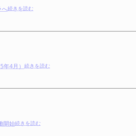
ラへ
:
続きを読む
十
勝
平
野
の
土
地
5年4月）
:
続きを読む
を
グ
未
ル
来
ー
へ
プ
つ
本
な
社
ぐ
機
働開始
:
続きを読む
イ
能
デ
ン