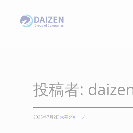
内
容
を
ス
キ
ッ
プ
投稿者:
daize
2025年7月2日
大善グループ