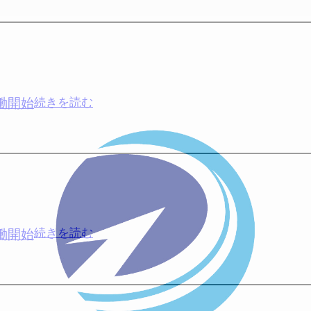
移
ィ
フ
転
ー
ラ
の
ジ
へ
お
ー
知
エ
ら
ナ
働開始
:
続きを読む
せ
ジ
デ
（2025
ー
ィ
年
岡
ー
4
山
ジ
月）
第
ー
四
エ
発
ナ
働開始
:
続きを読む
電
ジ
デ
所
ー
ィ
稼
岡
ー
働
山
ジ