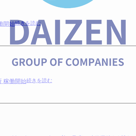
開
第
ー
始
三
エ
発
ナ
働開始
:
続きを読む
電
ジ
デ
所
ー
ィ
稼
岡
ー
働
山
ジ
開
第
ー
始
二
エ
発
ナ
 稼働開始
:
続きを読む
電
ジ
デ
所
ー
ィ
稼
岡
ー
働
山
ジ
開
第
ー
始
一
エ
発
ナ